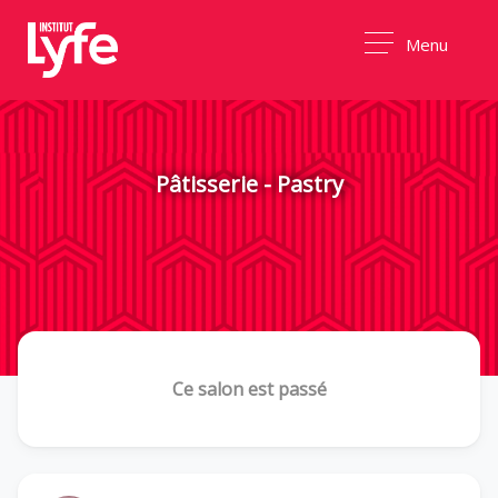
Menu
Pâtisserie - Pastry
Ce salon est passé