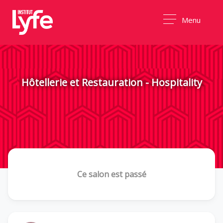
Menu
Hôtellerie et Restauration - Hospitality
Ce salon est passé